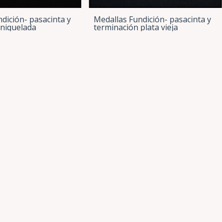
dición- pasacinta y
Medallas Fundición- pasacinta y
 niquelada
terminación plata vieja