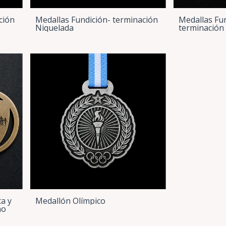
ción
Medallas Fundición- terminación
Medallas Fun
Niquelada
terminación
ta y
Medallón Olímpico
no