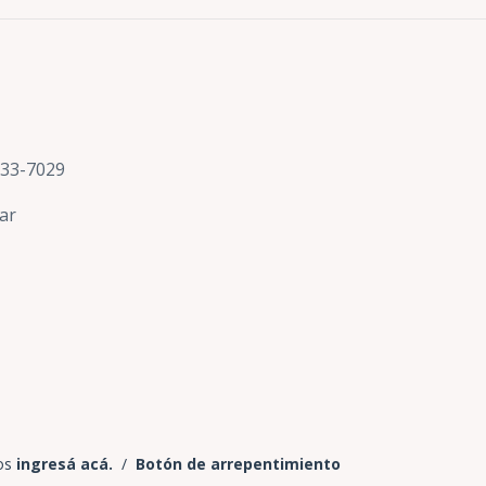
633-7029
ar
os
ingresá acá.
/
Botón de arrepentimiento